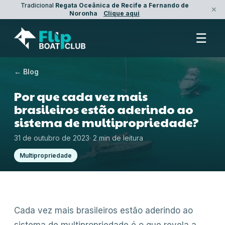
Tradicional
Regata Oceânica de Recife a Fernando de
✕
Noronha
Clique aqui
☰
← Blog
Por que cada vez mais
brasileiros estão aderindo ao
sistema de multipropriedade?
31 de outubro de 2023
·
2
min de leitura
Multipropriedade
Cada vez mais brasileiros estão aderindo ao