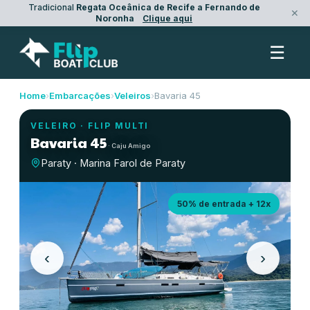
Tradicional
Regata Oceânica de Recife a Fernando de
✕
Noronha
Clique aqui
☰
Home
›
Embarcações
›
Veleiros
›
Bavaria 45
VELEIRO
·
FLIP MULTI
Bavaria 45
·
Caju Amigo
Paraty · Marina Farol de Paraty
50% de entrada + 12x
‹
›