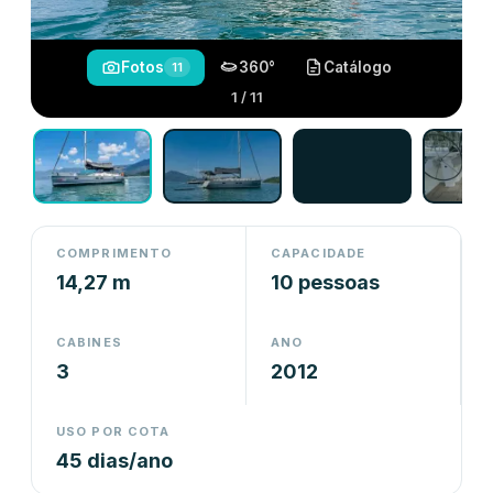
Fotos
360°
Catálogo
11
1 / 11
COMPRIMENTO
CAPACIDADE
14,27 m
10 pessoas
CABINES
ANO
3
2012
USO POR COTA
45 dias/ano