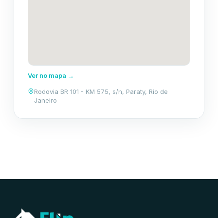
Ver no mapa →
Rodovia BR 101 - KM 575, s/n, Paraty, Rio de
Janeiro