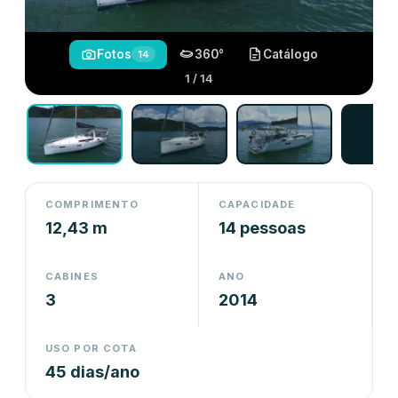
Fotos
360°
Catálogo
14
1 / 14
COMPRIMENTO
CAPACIDADE
12,43 m
14 pessoas
CABINES
ANO
3
2014
USO POR COTA
45 dias/ano