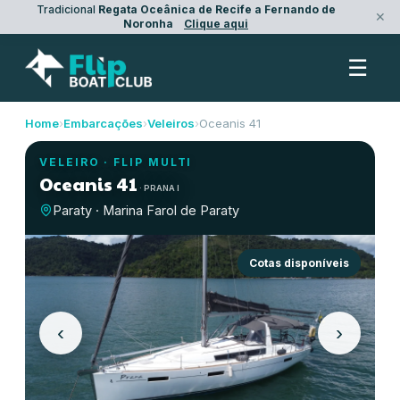
Tradicional
Regata Oceânica de Recife a Fernando de
✕
Noronha
Clique aqui
☰
Home
›
Embarcações
›
Veleiros
›
Oceanis 41
VELEIRO
·
FLIP MULTI
Oceanis 41
·
PRANA I
Paraty · Marina Farol de Paraty
Cotas disponíveis
‹
›