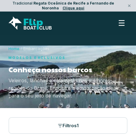
Tradicional
Regata Oceânica de Recife a Fernando de
✕
Noronha
Clique aqui
☰
Home
/ Embarcações
MODELOS EXCLUSIVOS
Conheça nossos barcos
Veleiros, lanchas e catamarãs nas melhores
regiões do Brasil. Encontre a embarcação ideal
para o seu jeito de navegar.
Filtros
1