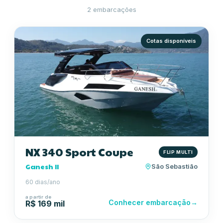
2
embarcaç
ões
Cotas disponíveis
NX 340 Sport Coupe
FLIP MULTI
Ganesh II
São Sebastião
60 dias/ano
a partir de
Conhecer embarcação
→
R$ 169 mil