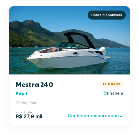
Cotas disponíveis
Mestra 240
FLIP PASS
Flip 1
Ilhabela
30 dias/ano
a partir de
Conhecer embarcação
→
R$ 27,9 mil